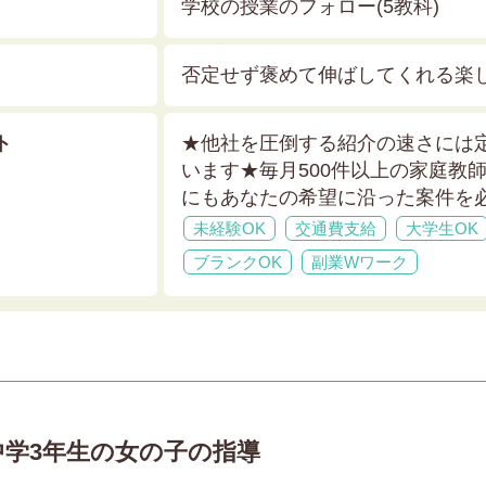
学校の授業のフォロー(5教科)
否定せず褒めて伸ばしてくれる楽
ト
★他社を圧倒する紹介の速さには
います★
毎月500件以上の家庭教
にもあなたの希望に沿った案件を
未経験OK
交通費支給
大学生OK
ブランクOK
副業Wワーク
中学3年生の女の子の指導