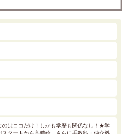
なのはココだけ！しかも学歴も関係なし！★
学
がスタートから高時給。さらに手数料・仲介料