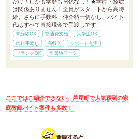
だけ！しかも学歴も関係なし！★
学歴・経験
は関係ありません！全員がスタートから高時
給。さらに手数料・仲介料一切なし、バイト
代はすべて直接現金で手渡しです！
未経験OK
交通費支給
大学生OK
給料手渡し
高収入
サポート充実
ブランクOK
副業Wワーク
ここではご紹介できない、芦屋町で人気殺到の家
庭教師バイト案件も多数！