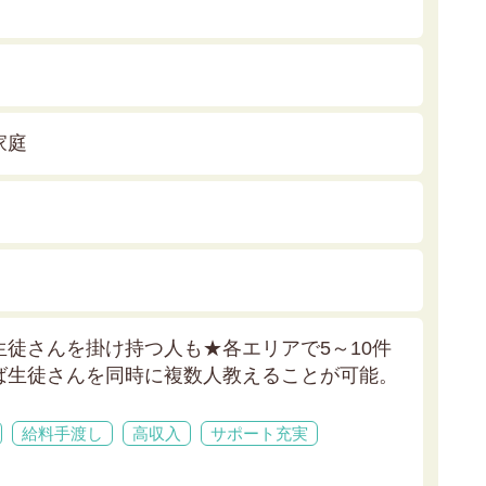
家庭
生徒さんを掛け持つ人も★
各エリアで5～10件
ば生徒さんを同時に複数人教えることが可能。
！
給料手渡し
高収入
サポート充実