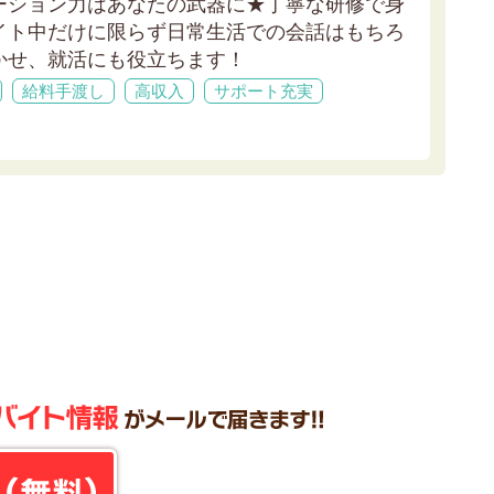
ーション力はあなたの武器に★
丁寧な研修で身
イト中だけに限らず日常生活での会話はもちろ
かせ、就活にも役立ちます！
給料手渡し
高収入
サポート充実
！