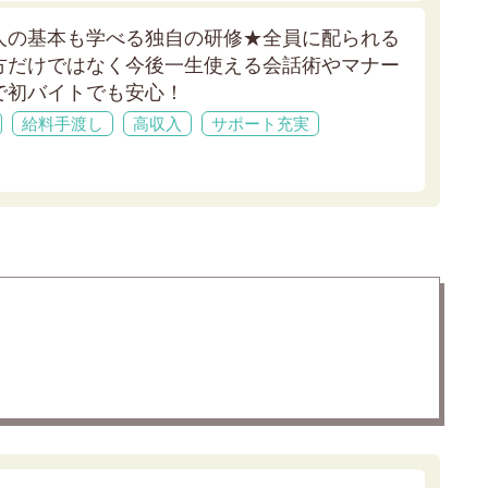
人の基本も学べる独自の研修★
全員に配られる
方だけではなく今後一生使える会話術やマナー
で初バイトでも安心！
給料手渡し
高収入
サポート充実