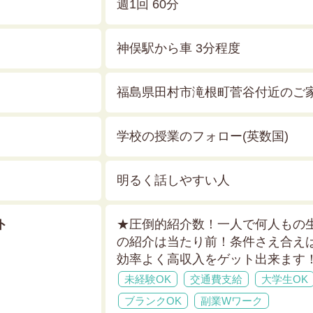
週1回 60分
神俣駅から車 3分程度
福島県田村市滝根町菅谷付近のご
学校の授業のフォロー(英数国)
明るく話しやすい人
ト
★圧倒的紹介数！一人で何人もの
の紹介は当たり前！条件さえ合え
効率よく高収入をゲット出来ます
未経験OK
交通費支給
大学生OK
ブランクOK
副業Wワーク