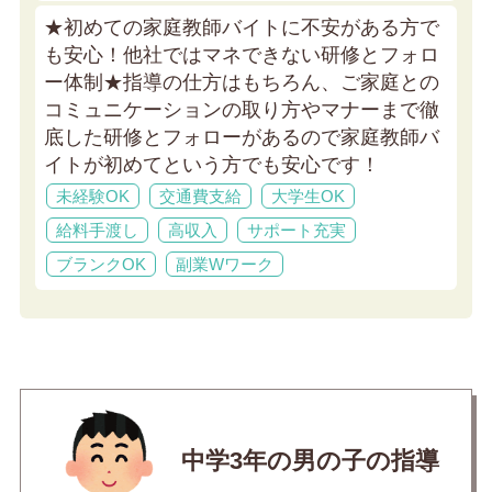
★初めての家庭教師バイトに不安がある方で
も安心！他社ではマネできない研修とフォロ
ー体制★
指導の仕方はもちろん、ご家庭との
コミュニケーションの取り方やマナーまで徹
底した研修とフォローがあるので家庭教師バ
イトが初めてという方でも安心です！
未経験OK
交通費支給
大学生OK
給料手渡し
高収入
サポート充実
ブランクOK
副業Wワーク
中学3年の男の子の指導