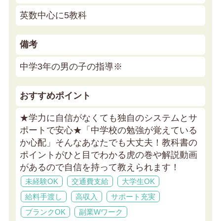
英数中心に5教科
備考
中学3年の男の子の指導※
おすすめポイント
★学力に自信がなくても独自のシステムとサ
ポートで安心★
「中学校の勉強が覚えている
か心配」そんなあなたでも大丈夫！教科書の
ポイントがひと目でわかる虎の巻や解説動画
があるので自信を持って教えられます！
未経験OK
交通費支給
大学生OK
給料手渡し
高収入
サポート充実
ブランクOK
副業Wワーク