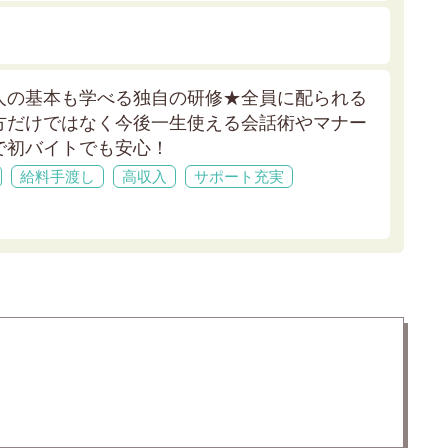
人の基本も学べる独自の研修★
全員に配られる
方だけではなく今後一生使える会話術やマナー
で初バイトでも安心！
給料手渡し
高収入
サポート充実