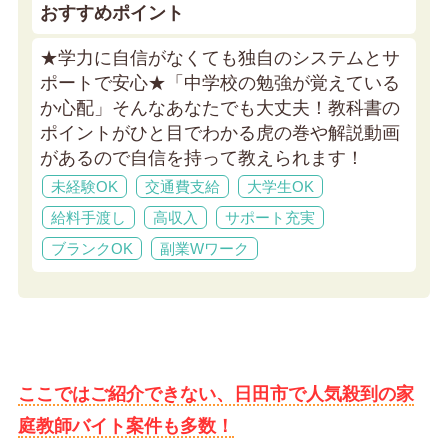
おすすめポイント
★学力に自信がなくても独自のシステムとサ
ポートで安心★
「中学校の勉強が覚えている
か心配」そんなあなたでも大丈夫！教科書の
ポイントがひと目でわかる虎の巻や解説動画
があるので自信を持って教えられます！
未経験OK
交通費支給
大学生OK
給料手渡し
高収入
サポート充実
ブランクOK
副業Wワーク
ここではご紹介できない、日田市で人気殺到の家
庭教師バイト案件も多数！