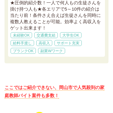
★圧倒的紹介数！一人で何人もの生徒さんを
掛け持つ人も★
各エリアで5～10件の紹介は
当たり前！条件さえ合えば生徒さんを同時に
複数人教えることが可能。効率よく高収入を
ゲット出来ます！
未経験OK
交通費支給
大学生OK
給料手渡し
高収入
サポート充実
ブランクOK
副業Wワーク
ここではご紹介できない、岡山市で人気殺到の家
庭教師バイト案件も多数！