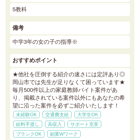
5教科
備考
中学3年の女の子の指導※
おすすめポイント
★他社を圧倒する紹介の速さには定評あり◎
岡山市では先生が足りなくて困っています★
毎月500件以上の家庭教師バイト案件があ
り、掲載されている案件以外にもあなたの希
望に沿った案件を必ずご紹介いたします！
未経験OK
交通費支給
大学生OK
給料手渡し
高収入
サポート充実
ブランクOK
副業Wワーク