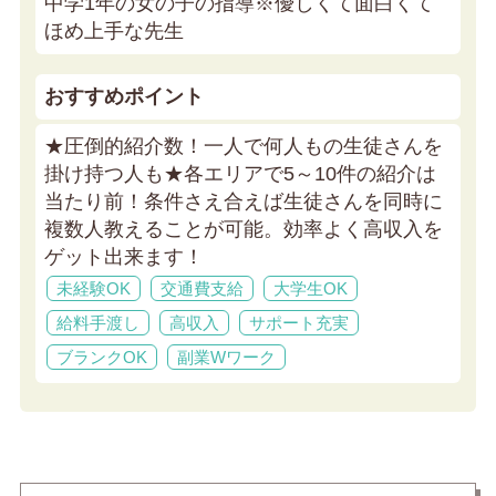
中学1年の女の子の指導※優しくて面白くて
ほめ上手な先生
おすすめポイント
★圧倒的紹介数！一人で何人もの生徒さんを
掛け持つ人も★
各エリアで5～10件の紹介は
当たり前！条件さえ合えば生徒さんを同時に
複数人教えることが可能。効率よく高収入を
ゲット出来ます！
未経験OK
交通費支給
大学生OK
給料手渡し
高収入
サポート充実
ブランクOK
副業Wワーク