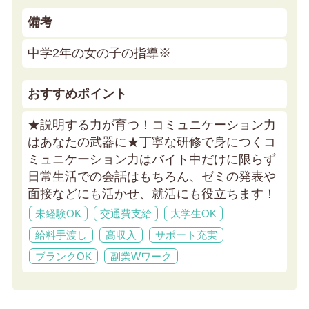
備考
中学2年の女の子の指導※
おすすめポイント
★説明する力が育つ！コミュニケーション力
はあなたの武器に★
丁寧な研修で身につくコ
ミュニケーション力はバイト中だけに限らず
日常生活での会話はもちろん、ゼミの発表や
面接などにも活かせ、就活にも役立ちます！
未経験OK
交通費支給
大学生OK
給料手渡し
高収入
サポート充実
ブランクOK
副業Wワーク