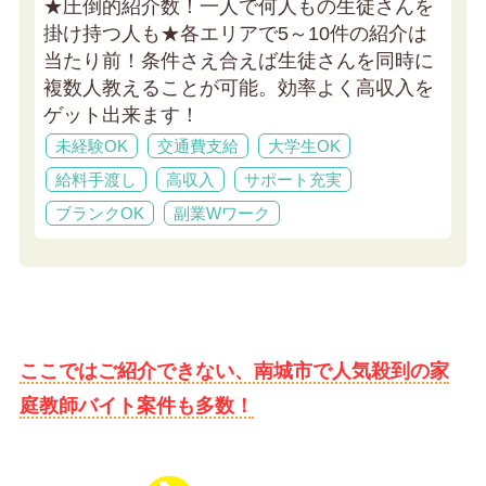
★圧倒的紹介数！一人で何人もの生徒さんを
掛け持つ人も★
各エリアで5～10件の紹介は
当たり前！条件さえ合えば生徒さんを同時に
複数人教えることが可能。効率よく高収入を
ゲット出来ます！
未経験OK
交通費支給
大学生OK
給料手渡し
高収入
サポート充実
ブランクOK
副業Wワーク
ここではご紹介できない、南城市で人気殺到の家
庭教師バイト案件も多数！