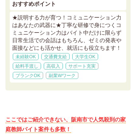
おすすめポイント
★説明する力が育つ！コミュニケーション力
はあなたの武器に★
丁寧な研修で身につくコ
ミュニケーション力はバイト中だけに限らず
日常生活での会話はもちろん、ゼミの発表や
面接などにも活かせ、就活にも役立ちます！
未経験OK
交通費支給
大学生OK
給料手渡し
高収入
サポート充実
ブランクOK
副業Wワーク
ここではご紹介できない、阪南市で人気殺到の家
庭教師バイト案件も多数！