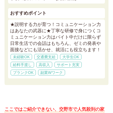
おすすめポイント
★説明する力が育つ！コミュニケーション力
はあなたの武器に★
丁寧な研修で身につくコ
ミュニケーション力はバイト中だけに限らず
日常生活での会話はもちろん、ゼミの発表や
面接などにも活かせ、就活にも役立ちます！
未経験OK
交通費支給
大学生OK
給料手渡し
高収入
サポート充実
ブランクOK
副業Wワーク
ここではご紹介できない、交野市で人気殺到の家