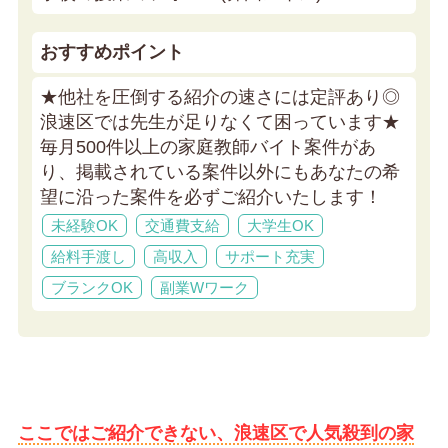
おすすめポイント
★他社を圧倒する紹介の速さには定評あり◎
浪速区では先生が足りなくて困っています★
毎月500件以上の家庭教師バイト案件があ
り、掲載されている案件以外にもあなたの希
望に沿った案件を必ずご紹介いたします！
未経験OK
交通費支給
大学生OK
給料手渡し
高収入
サポート充実
ブランクOK
副業Wワーク
ここではご紹介できない、浪速区で人気殺到の家