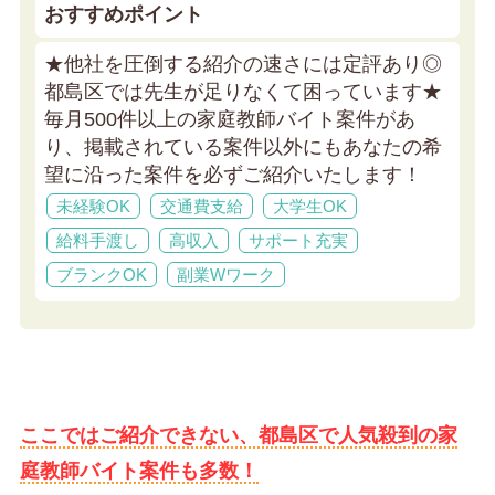
おすすめポイント
★他社を圧倒する紹介の速さには定評あり◎
都島区では先生が足りなくて困っています★
毎月500件以上の家庭教師バイト案件があ
り、掲載されている案件以外にもあなたの希
望に沿った案件を必ずご紹介いたします！
未経験OK
交通費支給
大学生OK
給料手渡し
高収入
サポート充実
ブランクOK
副業Wワーク
ここではご紹介できない、都島区で人気殺到の家
庭教師バイト案件も多数！