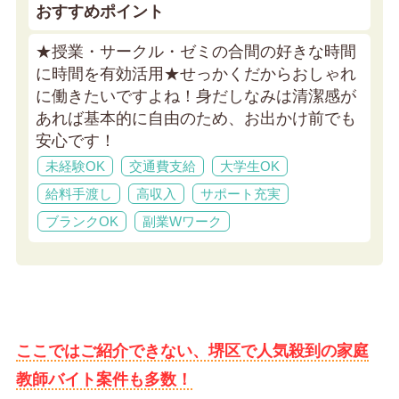
おすすめポイント
★授業・サークル・ゼミの合間の好きな時間
に時間を有効活用★
せっかくだからおしゃれ
に働きたいですよね！身だしなみは清潔感が
あれば基本的に自由のため、お出かけ前でも
安心です！
未経験OK
交通費支給
大学生OK
給料手渡し
高収入
サポート充実
ブランクOK
副業Wワーク
ここではご紹介できない、堺区で人気殺到の家庭
教師バイト案件も多数！