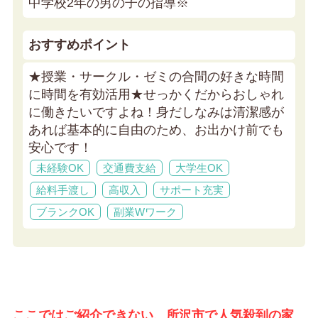
中学校2年の男の子の指導※
おすすめポイント
★授業・サークル・ゼミの合間の好きな時間
に時間を有効活用★
せっかくだからおしゃれ
に働きたいですよね！身だしなみは清潔感が
あれば基本的に自由のため、お出かけ前でも
安心です！
未経験OK
交通費支給
大学生OK
給料手渡し
高収入
サポート充実
ブランクOK
副業Wワーク
ここではご紹介できない、所沢市で人気殺到の家