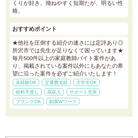
くりが好き。拗ねやすく短期たが、明るい性
格。
おすすめポイント
★他社を圧倒する紹介の速さには定評あり◎
所沢市では先生が足りなくて困っています★
毎月500件以上の家庭教師バイト案件があ
り、掲載されている案件以外にもあなたの希
望に沿った案件を必ずご紹介いたします！
未経験OK
交通費支給
大学生OK
給料手渡し
高収入
サポート充実
ブランクOK
副業Wワーク