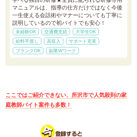
学べる独自の研修★
全員に配られる研修専用
マニュアルは、指導の仕方だけではなく今後
一生使える会話術やマナーについても丁寧に
説明しているので初バイトでも安心！
未経験OK
交通費支給
大学生OK
給料手渡し
高収入
サポート充実
ブランクOK
副業Wワーク
ここではご紹介できない、所沢市で人気殺到の家
庭教師バイト案件も多数！