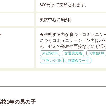
800円まで支給されます。
英数中心に5教科
ト
★説明する力が育つ！コミュニケ
につくコミュニケーション力はバ
ん、ゼミの発表や面接などにも活
未経験OK
交通費支給
大学生OK
ブランクOK
副業Wワーク
高校1年の男の子