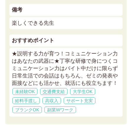
備考
楽しくできる先生
おすすめポイント
★説明する力が育つ！コミュニケーション力
はあなたの武器に★
丁寧な研修で身につくコ
ミュニケーション力はバイト中だけに限らず
日常生活での会話はもちろん、ゼミの発表や
面接などにも活かせ、就活にも役立ちます！
未経験OK
交通費支給
大学生OK
給料手渡し
高収入
サポート充実
ブランクOK
副業Wワーク