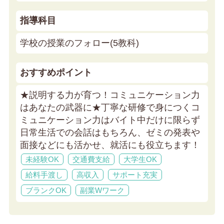
指導科目
学校の授業のフォロー(5教科)
おすすめポイント
★説明する力が育つ！コミュニケーション力
はあなたの武器に★
丁寧な研修で身につくコ
ミュニケーション力はバイト中だけに限らず
日常生活での会話はもちろん、ゼミの発表や
面接などにも活かせ、就活にも役立ちます！
未経験OK
交通費支給
大学生OK
給料手渡し
高収入
サポート充実
ブランクOK
副業Wワーク