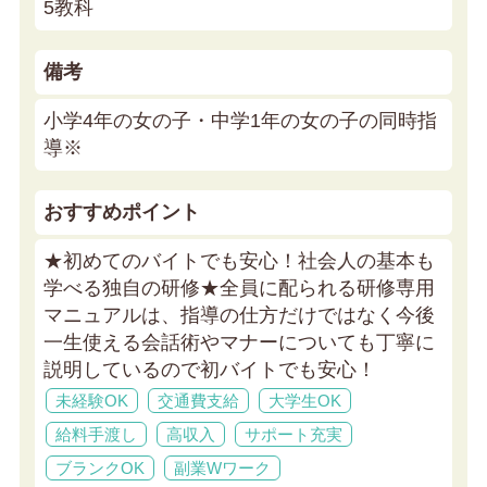
5教科
備考
小学4年の女の子・中学1年の女の子の同時指
導※
おすすめポイント
★初めてのバイトでも安心！社会人の基本も
学べる独自の研修★
全員に配られる研修専用
マニュアルは、指導の仕方だけではなく今後
一生使える会話術やマナーについても丁寧に
説明しているので初バイトでも安心！
未経験OK
交通費支給
大学生OK
給料手渡し
高収入
サポート充実
ブランクOK
副業Wワーク